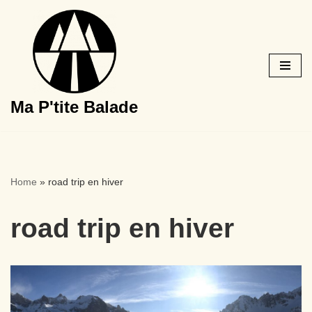
Aller
au
contenu
Ma P'tite Balade
Home
»
road trip en hiver
road trip en hiver